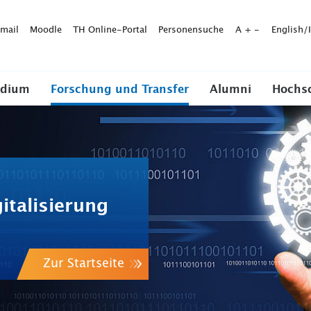
mail
Moodle
TH Online-Portal
Personensuche
A
+
-
English/
udium
Forschung und Transfer
Alumni
Hochs
italisierung
Zur Startseite