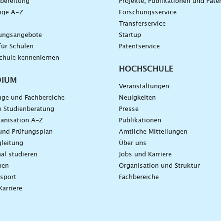
bereitung
Projekte, Publikationen und Pate
nge A–Z
Forschungsservice
g
Transferservice
dungsangebote
Startup
für Schulen
Patentservice
chule kennenlernen
HOCHSCHULE
DIUM
Veranstaltungen
nge und Fachbereiche
Neuigkeiten
e Studienberatung
Presse
anisation A-Z
Publikationen
und Prüfungsplan
Amtliche Mitteilungen
leitung
Über uns
nal studieren
Jobs und Karriere
ben
Organisation und Struktur
sport
Fachbereiche
Karriere