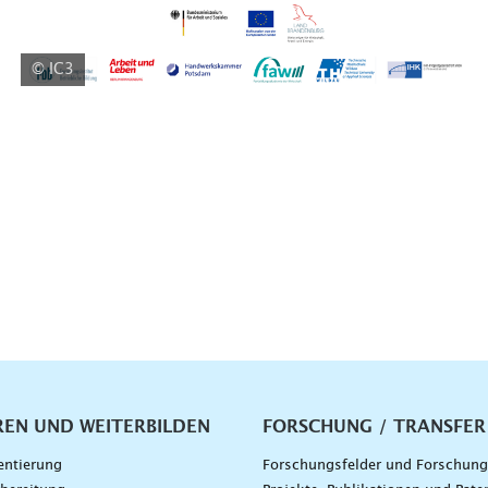
© IC3
vigation
REN UND WEITERBILDEN
FORSCHUNG / TRANSFER
entierung
Forschungsfelder und Forschun