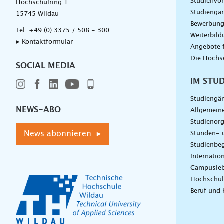
Studienvor
Hochschulring 1
Studiengä
15745 Wildau
Bewerbun
Tel:
+49 (0) 3375 / 508 - 300
Weiterbil
▸ Kontaktformular
Angebote 
Die Hochs
SOCIAL MEDIA
IM STU
Studiengä
NEWS-ABO
Allgemein
Studienorg
News abonnieren ▸
Stunden- 
Studienbeg
Internatio
Campusle
Hochschul
Beruf und 