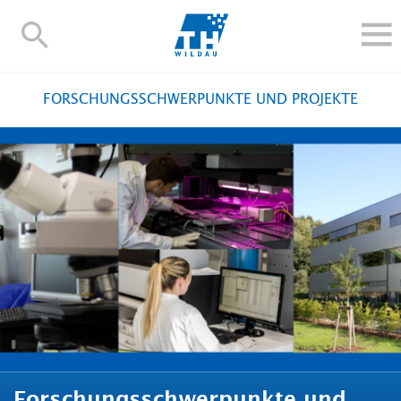
TH-
Wildau
STUDIEREN UND WEITERBILDEN
FORSCHUNGSSCHWERPUNKTE UND PROJEKTE
IM STUDIUM
FORSCHUNG UND TRANSFER
ALUMNI
HOCHSCHULE
INTERNATIONAL
BESCHÄFTIGTE
Blogs
Kontakt und Anfahrt
Webmail
Moodle
TH Online-Portal
Personensuche
English
Forschungsschwerpunkte und