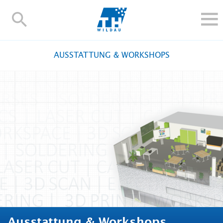
TH-
Wildau
STUDIEREN UND WEITERBILDEN
AUSSTATTUNG & WORKSHOPS
IM STUDIUM
FORSCHUNG UND TRANSFER
ALUMNI
HOCHSCHULE
INTERNATIONAL
BESCHÄFTIGTE
Blogs
Kontakt und Anfahrt
Webmail
Moodle
TH Online-Portal
Personensuche
English
Ausstattung & Workshops