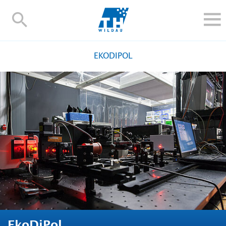
TH-
Wildau
STUDIEREN UND WEITERBILDEN
EKODIPOL
IM STUDIUM
FORSCHUNG UND TRANSFER
ALUMNI
HOCHSCHULE
INTERNATIONAL
BESCHÄFTIGTE
Blogs
Kontakt und Anfahrt
Webmail
Moodle
TH Online-Portal
Personensuche
English
EkoDiPol