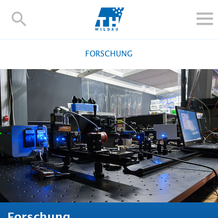
TH-
Wildau
STUDIEREN UND WEITERBILDEN
FORSCHUNG
IM STUDIUM
FORSCHUNG UND TRANSFER
ALUMNI
HOCHSCHULE
INTERNATIONAL
BESCHÄFTIGTE
Blogs
Kontakt und Anfahrt
Webmail
Moodle
TH Online-Portal
Personensuche
English
Forschung