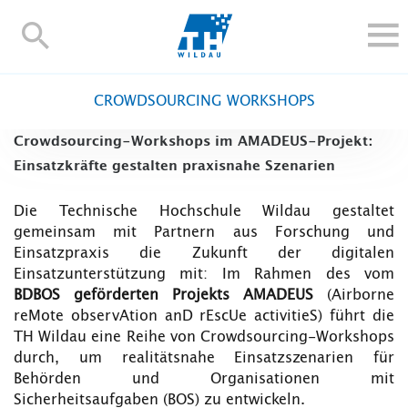
TH-
Wildau
STUDIEREN UND WEITERBILDEN
CROWDSOURCING WORKSHOPS
IM STUDIUM
Crowdsourcing‑Workshops im AMADEUS‑Projekt:
FORSCHUNG UND TRANSFER
Einsatzkräfte gestalten praxisnahe Szenarien
ALUMNI
HOCHSCHULE
Die Technische Hochschule Wildau gestaltet
gemeinsam mit Partnern aus Forschung und
INTERNATIONAL
Einsatzpraxis die Zukunft der digitalen
BESCHÄFTIGTE
Einsatzunterstützung mit: Im Rahmen des vom
BDBOS geförderten Projekts AMADEUS
(Airborne
Blogs
Kontakt und Anfahrt
Webmail
Moodle
reMote observAtion anD rEscUe activitieS) führt die
TH Online-Portal
Personensuche
English
TH Wildau eine Reihe von Crowdsourcing‑Workshops
durch, um realitätsnahe Einsatzszenarien für
Behörden und Organisationen mit
Sicherheitsaufgaben (BOS) zu entwickeln.