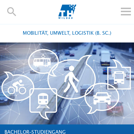
TH-
Wildau
STUDIEREN UND WEITERBILDEN
MOBILITÄT, UMWELT, LOGISTIK (B. SC.)
IM STUDIUM
FORSCHUNG UND TRANSFER
ALUMNI
HOCHSCHULE
INTERNATIONAL
BESCHÄFTIGTE
Blogs
Kontakt und Anfahrt
Webmail
Moodle
TH Online-Portal
Personensuche
English
BACHELOR-STUDIENGANG