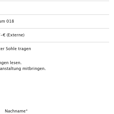
um 018
/-€ (Externe)
ter Sohle tragen
ngen lesen.
ranstaltung mitbringen.
Nachname*