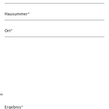
Hausummer*
Ort*
en
Ergebnis*