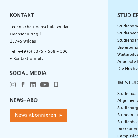
KONTAKT
Unterna
STUDIE
Studienori
Technische Hochschule Wildau
Studienvor
Hochschulring 1
Studiengä
15745 Wildau
Bewerbun
Tel:
+49 (0) 3375 / 508 - 300
Weiterbil
▸ Kontaktformular
Angebote 
Die Hochs
SOCIAL MEDIA
IM STU
Studiengä
NEWS-ABO
Allgemein
Studienorg
News abonnieren ▸
Stunden- 
Studienbeg
Internatio
Campusle