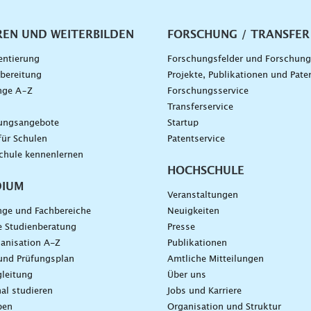
vigation
REN UND WEITERBILDEN
FORSCHUNG / TRANSFER
entierung
Forschungsfelder und Forschun
bereitung
Projekte, Publikationen und Pate
nge A–Z
Forschungsservice
g
Transferservice
dungsangebote
Startup
für Schulen
Patentservice
chule kennenlernen
HOCHSCHULE
DIUM
Veranstaltungen
nge und Fachbereiche
Neuigkeiten
e Studienberatung
Presse
anisation A-Z
Publikationen
und Prüfungsplan
Amtliche Mitteilungen
leitung
Über uns
nal studieren
Jobs und Karriere
ben
Organisation und Struktur