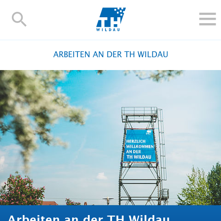
TH-
Wildau
STUDIEREN UND WEITERBILDEN
ARBEITEN AN DER TH WILDAU
IM STUDIUM
FORSCHUNG UND TRANSFER
ALUMNI
HOCHSCHULE
INTERNATIONAL
BESCHÄFTIGTE
Blogs
Kontakt und Anfahrt
Webmail
Moodle
TH Online-Portal
Personensuche
English
Arbeiten an der TH Wildau