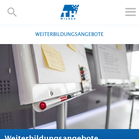
TH-
Wildau
STUDIEREN UND WEITERBILDEN
WEITERBILDUNGSANGEBOTE
IM STUDIUM
FORSCHUNG UND TRANSFER
ALUMNI
HOCHSCHULE
INTERNATIONAL
BESCHÄFTIGTE
Blogs
Kontakt und Anfahrt
Webmail
Moodle
TH Online-Portal
Personensuche
English
Weiterbildungsangebote