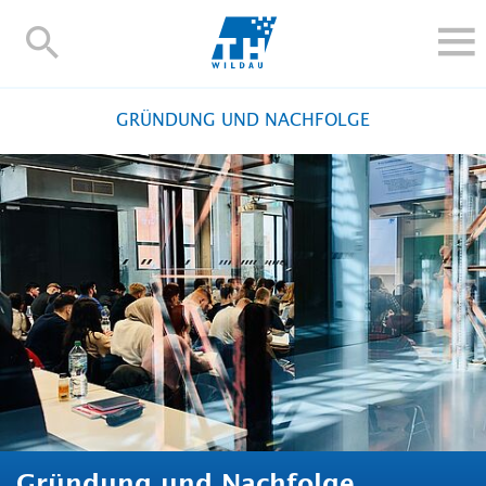
TH-
Wildau
STUDIEREN UND WEITERBILDEN
GRÜNDUNG UND NACHFOLGE
IM STUDIUM
FORSCHUNG UND TRANSFER
ALUMNI
HOCHSCHULE
INTERNATIONAL
BESCHÄFTIGTE
Blogs
Kontakt und Anfahrt
Webmail
Moodle
TH Online-Portal
Personensuche
English
Gründung und Nachfolge