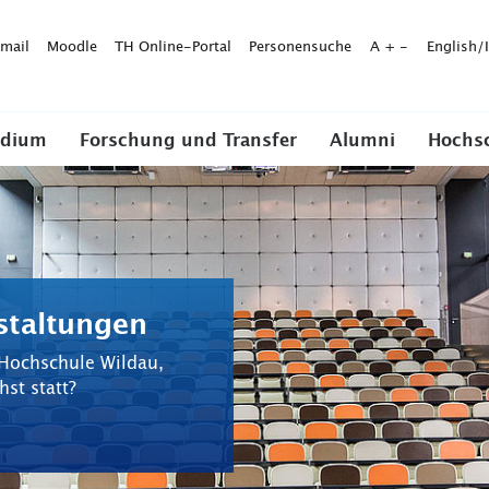
mail
Moodle
TH Online-Portal
Personensuche
A
+
-
English/
udium
Forschung und Transfer
Alumni
Hochs
staltungen
 Hochschule Wildau,
st statt?