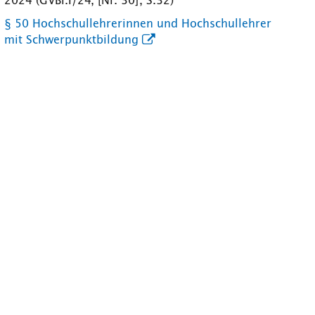
2024 (GVBl.I/24, [Nr. 30], S.32)
§ 50 Hochschullehrerinnen und Hochschullehrer
mit Schwerpunktbildung