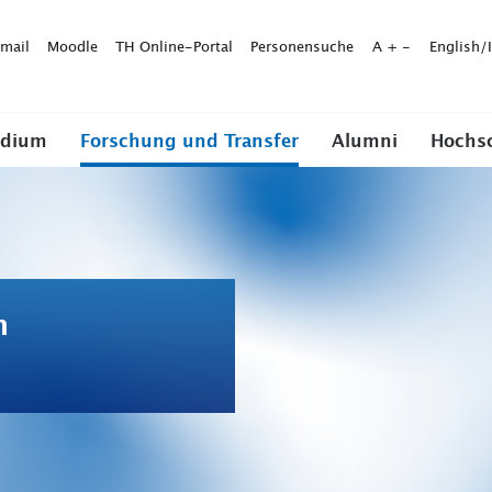
mail
Moodle
TH Online-Portal
Personensuche
A
+
-
English/
udium
Forschung und Transfer
Alumni
Hochs
n