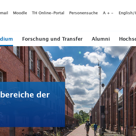
mail
Moodle
TH Online-Portal
Personensuche
A
+
-
English/
udium
Forschung und Transfer
Alumni
Hochs
bereiche der