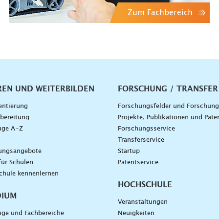
Zum Fachbereich
vigation
REN UND WEITERBILDEN
FORSCHUNG / TRANSFER
entierung
Forschungsfelder und Forschun
bereitung
Projekte, Publikationen und Pate
nge A–Z
Forschungsservice
g
Transferservice
dungsangebote
Startup
für Schulen
Patentservice
chule kennenlernen
HOCHSCHULE
DIUM
Veranstaltungen
nge und Fachbereiche
Neuigkeiten