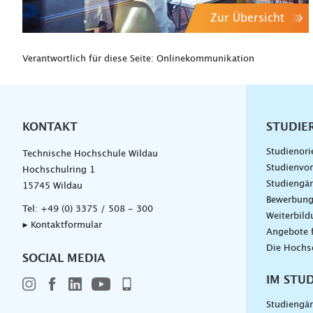
Zur Übersicht
Verantwortlich für diese Seite: Onlinekommunikation
KONTAKT
Unterna
STUDIE
Studienori
Technische Hochschule Wildau
Studienvor
Hochschulring 1
Studiengä
15745 Wildau
Bewerbun
Tel:
+49 (0) 3375 / 508 - 300
Weiterbil
▸ Kontaktformular
Angebote 
Die Hochs
SOCIAL MEDIA
IM STU
Studiengä