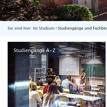
Sie sind hier:
Im Studium
Studiengänge und Fachbe
Studiengänge A–Z