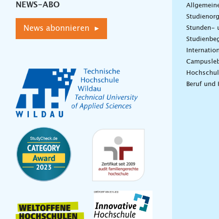
NEWS-ABO
Allgemein
Studienorg
News abonnieren ▸
Stunden- 
Studienbeg
Internatio
Campusle
Hochschul
Beruf und 