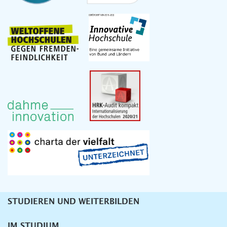
STUDIEREN UND WEITERBILDEN
Unternavigation
IM STUDIUM