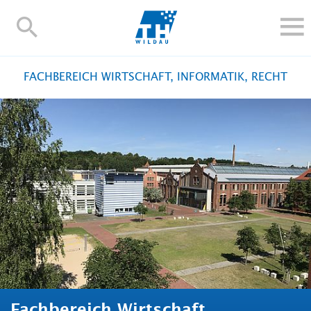
TH-
Wildau
STUDIEREN UND WEITERBILDEN
FACHBEREICH WIRTSCHAFT, INFORMATIK, RECHT
IM STUDIUM
FORSCHUNG UND TRANSFER
ALUMNI
HOCHSCHULE
INTERNATIONAL
BESCHÄFTIGTE
Blogs
Kontakt und Anfahrt
Webmail
Moodle
TH Online-Portal
Personensuche
English
Fachbereich Wirtschaft,