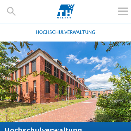
TH-
Wildau
STUDIEREN UND WEITERBILDEN
HOCHSCHULVERWALTUNG
IM STUDIUM
FORSCHUNG UND TRANSFER
ALUMNI
HOCHSCHULE
INTERNATIONAL
BESCHÄFTIGTE
Blogs
Kontakt und Anfahrt
Webmail
Moodle
TH Online-Portal
Personensuche
English
Hochschulverwaltung