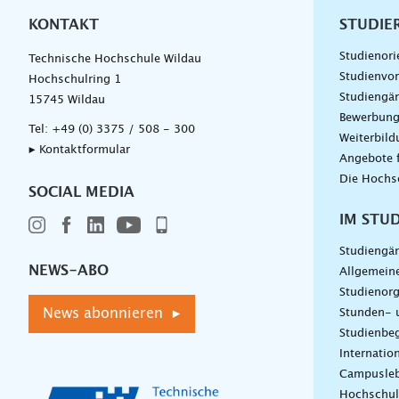
KONTAKT
Unterna
STUDIE
Studienori
Technische Hochschule Wildau
Studienvor
Hochschulring 1
Studiengä
15745 Wildau
Bewerbun
Tel:
+49 (0) 3375 / 508 - 300
Weiterbil
▸ Kontaktformular
Angebote 
Die Hochs
SOCIAL MEDIA
IM STU
Studiengä
NEWS-ABO
Allgemein
Studienorg
News abonnieren ▸
Stunden- 
Studienbeg
Internatio
Campusle
Hochschul