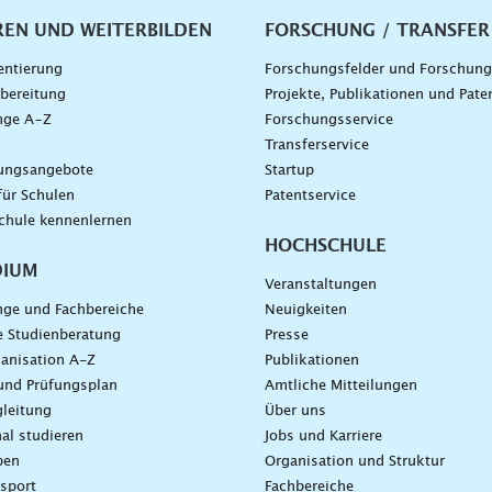
vigation
REN UND WEITERBILDEN
FORSCHUNG / TRANSFER
entierung
Forschungsfelder und Forschun
bereitung
Projekte, Publikationen und Pate
nge A–Z
Forschungsservice
g
Transferservice
dungsangebote
Startup
für Schulen
Patentservice
chule kennenlernen
HOCHSCHULE
DIUM
Veranstaltungen
nge und Fachbereiche
Neuigkeiten
e Studienberatung
Presse
anisation A-Z
Publikationen
und Prüfungsplan
Amtliche Mitteilungen
leitung
Über uns
nal studieren
Jobs und Karriere
ben
Organisation und Struktur
sport
Fachbereiche