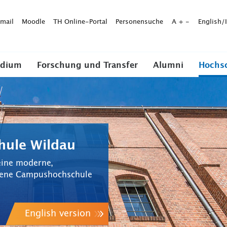
mail
Moodle
TH Online-Portal
Personensuche
A
+
-
English/
udium
Forschung und Transfer
Alumni
Hochs
hule Wildau
eine moderne,
ndene Campushochschule
English version