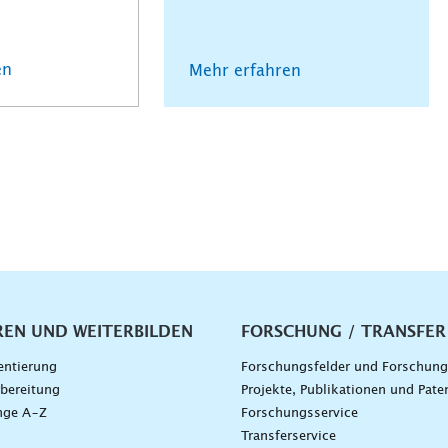
en
Mehr erfahren
vigation
REN UND WEITERBILDEN
FORSCHUNG / TRANSFER
entierung
Forschungsfelder und Forschun
bereitung
Projekte, Publikationen und Pate
nge A–Z
Forschungsservice
g
Transferservice