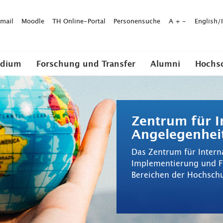
mail
Moodle
TH Online-Portal
Personensuche
A
+
-
English/
udium
Forschung und Transfer
Alumni
Hochs
Zentrum für I
Angelegenhei
Das Zentrum für Interna
Implementierung und Fö
Bereichen der Hochschu