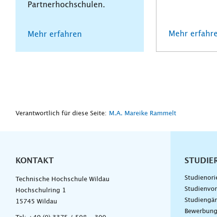
Partnerhochschulen.
Mehr erfahr
Mehr erfahren
Verantwortlich für diese Seite:
M.A. Mareike Rammelt
KONTAKT
Unterna
STUDIE
Studienori
Technische Hochschule Wildau
Studienvor
Hochschulring 1
Studiengä
15745 Wildau
Bewerbun