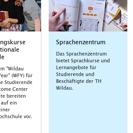
ungskurse
Sprachenzentrum
ationale
Das Sprachenzentrum
de
bietet Sprachkurse und
Lernangebote für
m "Wildau
Studierende und
ear" (WFY) für
Beschäftigte der TH
le Studierende
Wildau.
come Center
ete bereiten
 auf ein
einer
ochschule vor.