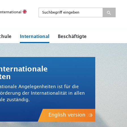
International
chule
International
Beschäftigte
nternationale
ten
tionale Angelegenheiten ist für die
rderung der Internationalität in allen
le zuständig.
English version