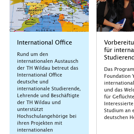
Vorbereit
International Office
für intern
Rund um den
Studieren
internationalen Austausch
der TH Wildau betreut das
Das Program
International Office
Foundation Y
deutsche und
internationa
internationale Studierende,
und das Wel
Lehrende und Beschäftigte
für Geflücht
der TH Wildau und
Interessierte
unterstützt
Studium an 
Hochschulangehörige bei
deutschen H
ihren Projekten mit
internationalen