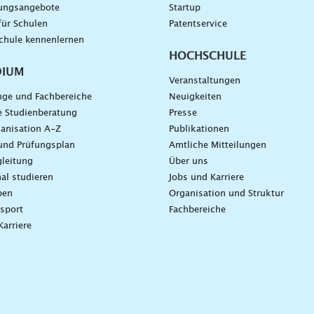
dungsangebote
Startup
für Schulen
Patentservice
chule kennenlernen
HOCHSCHULE
DIUM
Veranstaltungen
nge und Fachbereiche
Neuigkeiten
e Studienberatung
Presse
anisation A-Z
Publikationen
und Prüfungsplan
Amtliche Mitteilungen
leitung
Über uns
nal studieren
Jobs und Karriere
ben
Organisation und Struktur
sport
Fachbereiche
Karriere