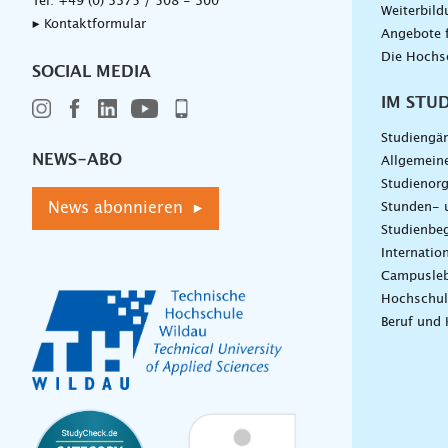
Tel:
+49 (0) 3375 / 508 - 300
Weiterbil
▸ Kontaktformular
Angebote 
Die Hochs
SOCIAL MEDIA
IM STU
Studiengä
NEWS-ABO
Allgemein
Studienorg
News abonnieren ▸
Stunden- 
Studienbeg
Internatio
Campusle
Hochschul
Beruf und 