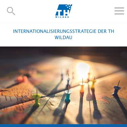
TH-
Wildau
STUDIEREN UND WEITERBILDEN
INTERNATIONALISIERUNGSSTRATEGIE DER TH
IM STUDIUM
WILDAU
FORSCHUNG UND TRANSFER
ALUMNI
HOCHSCHULE
INTERNATIONAL
BESCHÄFTIGTE
Blogs
Kontakt und Anfahrt
Webmail
Moodle
TH Online-Portal
Personensuche
English