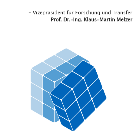
– Vizepräsident für Forschung und Transfer
Prof. Dr.-Ing. Klaus-Martin Melzer