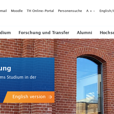
mail
Moodle
TH Online-Portal
Personensuche
A
+
-
English/
udium
Forschung und Transfer
Alumni
Hochs
tung
 ums Studium in der
English version