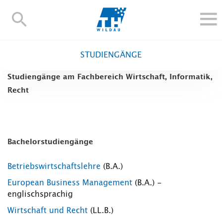
TH-
Wildau
STUDIEREN UND WEITERBILDEN
STUDIENGÄNGE
IM STUDIUM
Studiengänge am Fachbereich Wirtschaft, Informatik,
FORSCHUNG UND TRANSFER
Recht
ALUMNI
HOCHSCHULE
INTERNATIONAL
Bachelorstudiengänge
BESCHÄFTIGTE
Blogs
Kontakt und Anfahrt
Webmail
Moodle
Betriebswirtschaftslehre
(B.A.)
TH Online-Portal
Personensuche
English
European Business Management
(B.A.) -
englischsprachig
Wirtschaft und Recht
(LL.B.)