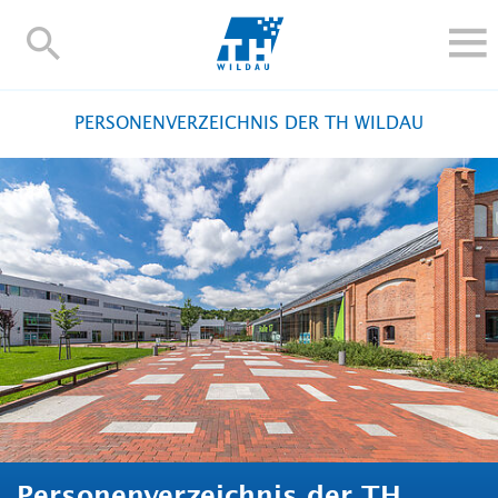
TH-
Wildau
STUDIEREN UND WEITERBILDEN
PERSONENVERZEICHNIS DER TH WILDAU
IM STUDIUM
FORSCHUNG UND TRANSFER
ALUMNI
HOCHSCHULE
INTERNATIONAL
BESCHÄFTIGTE
Blogs
Kontakt und Anfahrt
Webmail
Moodle
TH Online-Portal
Personensuche
English
Personenverzeichnis der TH