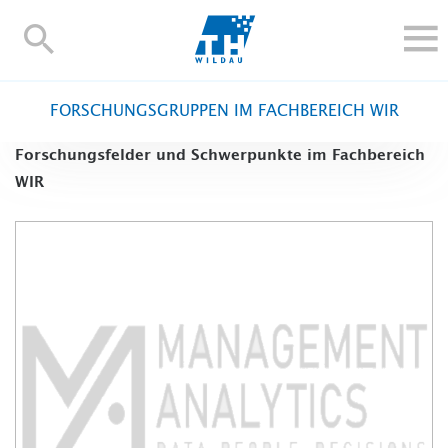
TH-
Wildau
STUDIEREN UND WEITERBILDEN
FORSCHUNGSGRUPPEN IM FACHBEREICH WIR
IM STUDIUM
Forschungsfelder und Schwerpunkte im Fachbereich
FORSCHUNG UND TRANSFER
WIR
ALUMNI
HOCHSCHULE
INTERNATIONAL
BESCHÄFTIGTE
Blogs
Kontakt und Anfahrt
Webmail
Moodle
TH Online-Portal
Personensuche
English