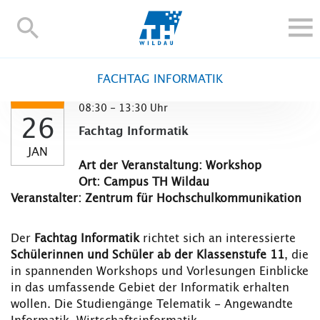
TH-
Wildau
STUDIEREN UND WEITERBILDEN
FACHTAG INFORMATIK
IM STUDIUM
08:30 - 13:30 Uhr
FORSCHUNG UND TRANSFER
26
Fachtag Informatik
ALUMNI
JAN
HOCHSCHULE
Art der Veranstaltung: Workshop
Ort: Campus TH Wildau
INTERNATIONAL
Veranstalter: Zentrum für Hochschulkommunikation
BESCHÄFTIGTE
Blogs
Kontakt und Anfahrt
Webmail
Moodle
Der
Fachtag Informatik
richtet sich an interessierte
Schülerinnen und Schüler ab der Klassenstufe 11
, die
TH Online-Portal
Personensuche
English
in spannenden Workshops und Vorlesungen Einblicke
in das umfassende Gebiet der Informatik erhalten
wollen. Die Studiengänge Telematik - Angewandte