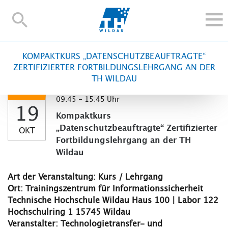
TH-
Wildau
STUDIEREN UND WEITERBILDEN
KOMPAKTKURS „DATENSCHUTZBEAUFTRAGTE“
IM STUDIUM
ZERTIFIZIERTER FORTBILDUNGSLEHRGANG AN DER
TH WILDAU
FORSCHUNG UND TRANSFER
ALUMNI
09:45 - 15:45 Uhr
19
HOCHSCHULE
Kompaktkurs
„Datenschutzbeauftragte“ Zertifizierter
OKT
INTERNATIONAL
Fortbildungslehrgang an der TH
BESCHÄFTIGTE
Wildau
Blogs
Kontakt und Anfahrt
Webmail
Moodle
Art der Veranstaltung: Kurs / Lehrgang
TH Online-Portal
Personensuche
English
Ort: Trainingszentrum für Informationssicherheit
Technische Hochschule Wildau Haus 100 | Labor 122
Hochschulring 1 15745 Wildau
Veranstalter: Technologietransfer- und