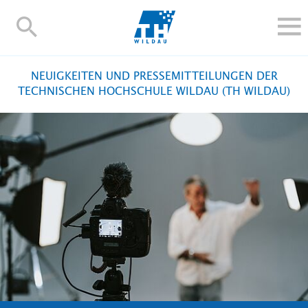
TH-
Wildau
STUDIEREN UND WEITERBILDEN
NEUIGKEITEN UND PRESSEMITTEILUNGEN DER
IM STUDIUM
TECHNISCHEN HOCHSCHULE WILDAU (TH WILDAU)
FORSCHUNG UND TRANSFER
ALUMNI
HOCHSCHULE
INTERNATIONAL
BESCHÄFTIGTE
Blogs
Kontakt und Anfahrt
Webmail
Moodle
TH Online-Portal
Personensuche
English