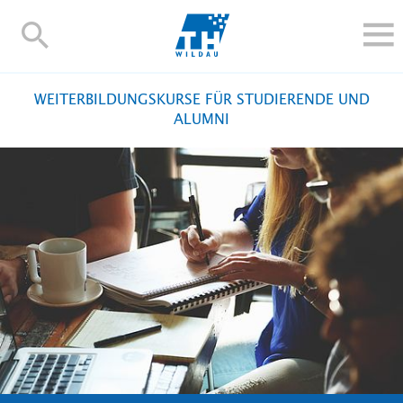
TH-
Wildau
STUDIEREN UND WEITERBILDEN
WEITERBILDUNGSKURSE FÜR STUDIERENDE UND
IM STUDIUM
ALUMNI
FORSCHUNG UND TRANSFER
ALUMNI
HOCHSCHULE
INTERNATIONAL
BESCHÄFTIGTE
Blogs
Kontakt und Anfahrt
Webmail
Moodle
TH Online-Portal
Personensuche
English