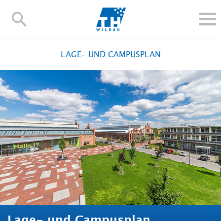
TH-
Wildau
STUDIEREN UND WEITERBILDEN
LAGE- UND CAMPUSPLAN
IM STUDIUM
FORSCHUNG UND TRANSFER
ALUMNI
HOCHSCHULE
INTERNATIONAL
BESCHÄFTIGTE
Blogs
Kontakt und Anfahrt
Webmail
Moodle
TH Online-Portal
Personensuche
English
Lage- und Campusplan