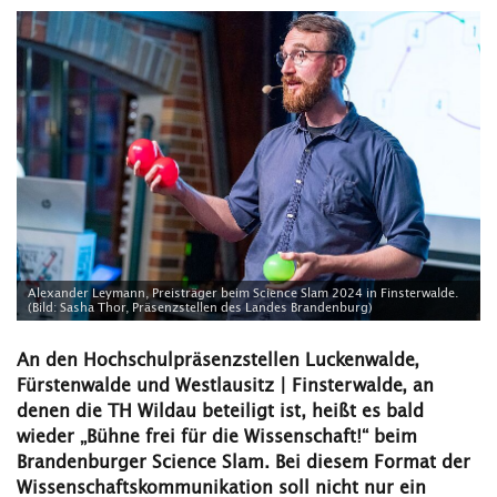
Alexander Leymann, Preisträger beim Science Slam 2024 in Finsterwalde.
(Bild: Sasha Thor, Präsenzstellen des Landes Brandenburg)
An den Hochschulpräsenzstellen Luckenwalde,
Fürstenwalde und Westlausitz | Finsterwalde, an
denen die TH Wildau beteiligt ist, heißt es bald
wieder „Bühne frei für die Wissenschaft!“ beim
Brandenburger Science Slam. Bei diesem Format der
Wissenschaftskommunikation soll nicht nur ein