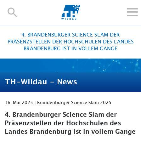
TH-
Wildau
STUDIEREN UND WEITERBILDEN
4. BRANDENBURGER SCIENCE SLAM DER
IM STUDIUM
PRÄSENZSTELLEN DER HOCHSCHULEN DES LANDES
BRANDENBURG IST IN VOLLEM GANGE
FORSCHUNG UND TRANSFER
ALUMNI
HOCHSCHULE
TH-Wildau - News
INTERNATIONAL
BESCHÄFTIGTE
16. Mai 2025 | Brandenburger Science Slam 2025
Blogs
Kontakt und Anfahrt
Webmail
Moodle
TH Online-Portal
Personensuche
English
4. Brandenburger Science Slam der
Präsenzstellen der Hochschulen des
Landes Brandenburg ist in vollem Gange