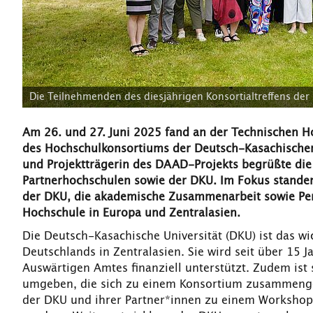
Die Teilnehmenden des diesjährigen Konsortialtreffens der
Am 26. und 27. Juni 2025 fand an der Technischen H
des Hochschulkonsortiums der Deutsch-Kasachischen U
und Projektträgerin des DAAD-Projekts begrüßte die
Partnerhochschulen sowie der DKU. Im Fokus standen
der DKU, die akademische Zusammenarbeit sowie Persp
Hochschule in Europa und Zentralasien.
Die Deutsch-Kasachische Universität (DKU) ist das w
Deutschlands in Zentralasien. Sie wird seit über 15
Auswärtigen Amtes finanziell unterstützt. Zudem is
umgeben, die sich zu einem Konsortium zusammengesc
der DKU und ihrer Partner*innen zu einem Workshop