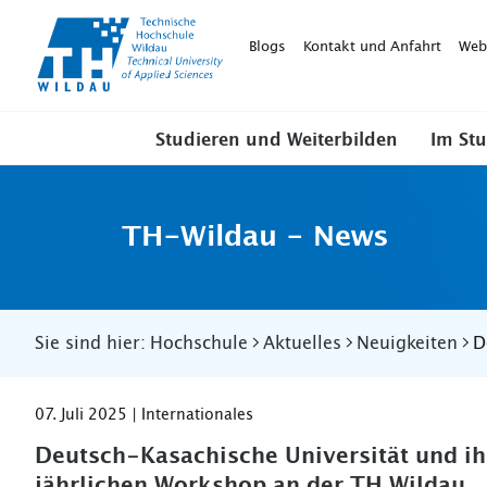
TH-
Wildau
Blogs
Kontakt und Anfahrt
Web
Studieren und Weiterbilden
Im St
TH-Wildau - News
Sie sind hier:
Hochschule
Aktuelles
Neuigkeiten
D
07. Juli 2025 | Internationales
Deutsch-Kasachische Universität und ihr
jährlichen Workshop an der TH Wildau