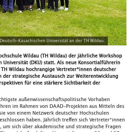
 Deutsch-Kasachischen Universität an der TH Wildau.
ochschule Wildau (TH Wildau) der jährliche Workshop
niversität (DKU) statt. Als neue Konsortialführerin
 TH Wildau hochrangige Vertreter*innen deutscher
 der strategische Austausch zur Weiterentwicklung
ektiven für eine stärkere Sichtbarkeit der
ichtigste außenwissenschaftspolitische Vorhaben
 Jahren im Rahmen von DAAD-Projekten aus Mitteln des
t sie von einem Netzwerk deutscher Hochschulen
hlossen haben. Jährlich treffen sich Vertreter*innen
, um sich über akademische und strategische Fragen