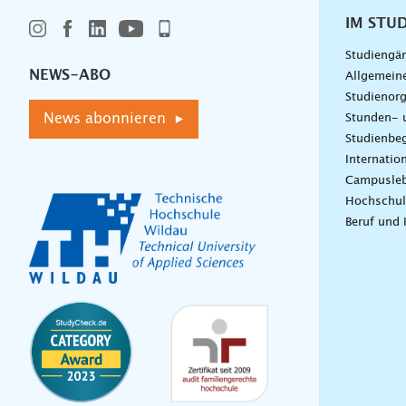
IM STU
Studiengä
NEWS-ABO
Allgemein
Studienorg
News abonnieren ▸
Stunden- 
Studienbeg
Internatio
Campusle
Hochschul
Beruf und 