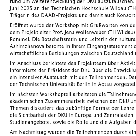
rund um Weiterentwicklung der DKU auszutauschen. D
Juni 2025 an der Technischen Hochschule Wildau (TH W
Trägerin des DAAD-Projekts und damit auch Konsorti
Eröffnet wurde der Workshop mit Grußworten von der 
dem Projektleiter Prof. Jens Wollenweber (TH Wildau
Rommel. Die Botschaftsrätin und Leiterin der Kultura
Ashimzhanova betonte in ihrem Eingangsstatement d
wirtschaftlichen Beziehungen zwischen Deutschland 
Im Anschluss berichtete das Projektteam über Aktivi
informierte der Präsident der DKU über die Entwicklu
ein intensiver Austausch mit den Teilnehmenden. Da
der Technischen Universität Berlin in Aqtau vorgestell
Im nächsten Workshopteil arbeiteten die Teilnehmen
akademischen Zusammenarbeit zwischen der DKU und
Themen diskutiert: das zukünftige Format der Lehre 
die Sichtbarkeit der DKU in Europa und Zentralasie
Studienangebote, sowie die Rolle und die Aufgaben d
Am Nachmittag wurden die Teilnehmenden durch einen