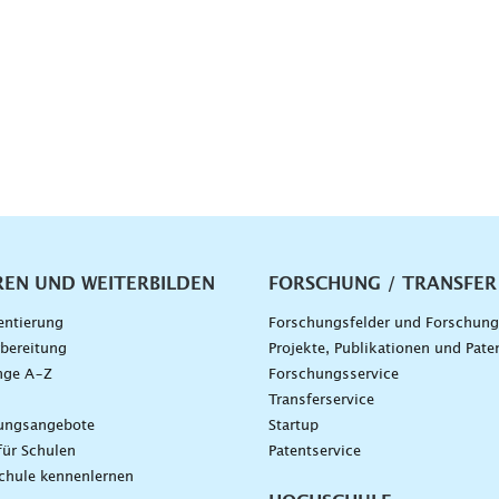
vigation
REN UND WEITERBILDEN
FORSCHUNG / TRANSFER
entierung
Forschungsfelder und Forschun
bereitung
Projekte, Publikationen und Pate
nge A–Z
Forschungsservice
g
Transferservice
dungsangebote
Startup
für Schulen
Patentservice
chule kennenlernen