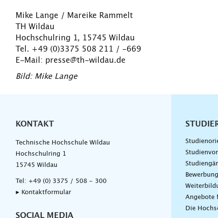
Mike Lange / Mareike Rammelt
TH Wildau
Hochschulring 1, 15745 Wildau
Tel. +49 (0)3375 508 211 / -669
E-Mail: presse@th-wildau.de
Bild: Mike Lange
KONTAKT
Unterna
STUDIE
Studienori
Technische Hochschule Wildau
Studienvor
Hochschulring 1
Studiengä
15745 Wildau
Bewerbun
Tel:
+49 (0) 3375 / 508 - 300
Weiterbil
▸ Kontaktformular
Angebote 
Die Hochs
SOCIAL MEDIA