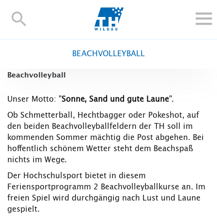
TH-
Wildau
STUDIEREN UND WEITERBILDEN
BEACHVOLLEYBALL
IM STUDIUM
Beachvolleyball
FORSCHUNG UND TRANSFER
ALUMNI
Unser Motto: "
Sonne, Sand und gute Laune
".
HOCHSCHULE
Ob Schmetterball, Hechtbagger oder Pokeshot, auf
INTERNATIONAL
den beiden Beachvolleyballfeldern der TH soll im
kommenden Sommer mächtig die Post abgehen. Bei
BESCHÄFTIGTE
hoffentlich schönem Wetter steht dem Beachspaß
nichts im Wege.
Blogs
Kontakt und Anfahrt
Webmail
Moodle
Der Hochschulsport bietet in diesem
TH Online-Portal
Personensuche
English
Feriensportprogramm 2 Beachvolleyballkurse an. Im
freien Spiel wird durchgängig nach Lust und Laune
gespielt.