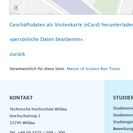
Geschäftsdaten als Visitenkarte (vCard) herunterladen
»persönliche Daten bearbeiten«
zurück
Verantwortlich für diese Seite:
Master of Science Ron Tinius
KONTAKT
Unterna
STUDIE
Studienori
Technische Hochschule Wildau
Studienvor
Hochschulring 1
Studiengä
15745 Wildau
Bewerbun
Tel:
+49 (0) 3375 / 508 - 300