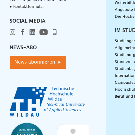
Weiterbil
▸ Kontaktformular
Angebote 
Die Hochs
SOCIAL MEDIA
IM STU
Studiengä
NEWS-ABO
Allgemein
Studienorg
News abonnieren ▸
Stunden- 
Studienbeg
Internatio
Campusle
Hochschul
Beruf und 