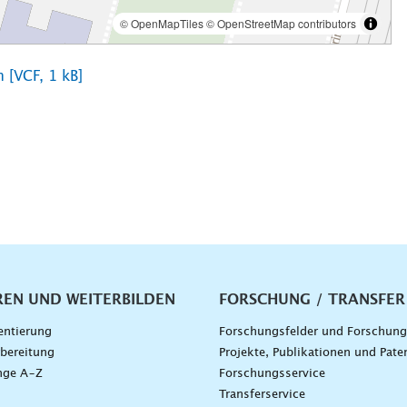
 [VCF, 1 kB]
vigation
REN UND WEITERBILDEN
FORSCHUNG / TRANSFER
entierung
Forschungsfelder und Forschun
bereitung
Projekte, Publikationen und Pate
nge A–Z
Forschungsservice
g
Transferservice