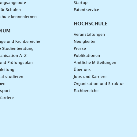
dungsangebote
Startup
für Schulen
Patentservice
chule kennenlernen
HOCHSCHULE
DIUM
Veranstaltungen
nge und Fachbereiche
Neuigkeiten
e Studienberatung
Presse
anisation A-Z
Publikationen
und Prüfungsplan
Amtliche Mitteilungen
leitung
Über uns
nal studieren
Jobs und Karriere
ben
Organisation und Struktur
sport
Fachbereiche
Karriere