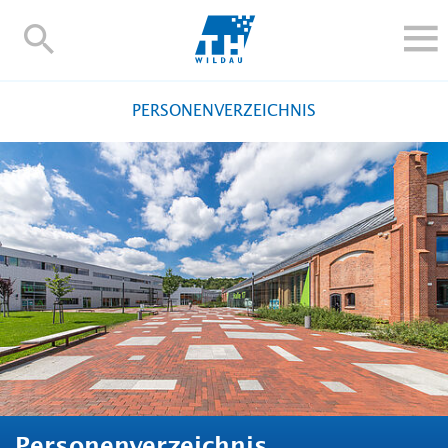
TH-
Wildau
STUDIEREN UND WEITERBILDEN
PERSONENVERZEICHNIS
IM STUDIUM
FORSCHUNG UND TRANSFER
ALUMNI
HOCHSCHULE
INTERNATIONAL
BESCHÄFTIGTE
Blogs
Kontakt und Anfahrt
Webmail
Moodle
TH Online-Portal
Personensuche
English
Personenverzeichnis