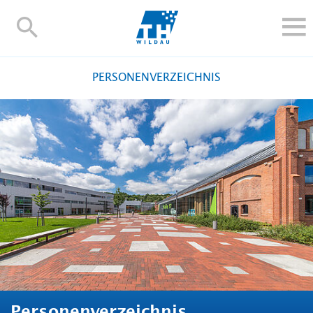
TH-
Wildau
STUDIEREN UND WEITERBILDEN
PERSONENVERZEICHNIS
IM STUDIUM
FORSCHUNG UND TRANSFER
ALUMNI
HOCHSCHULE
INTERNATIONAL
BESCHÄFTIGTE
Blogs
Kontakt und Anfahrt
Webmail
Moodle
TH Online-Portal
Personensuche
English
Personenverzeichnis