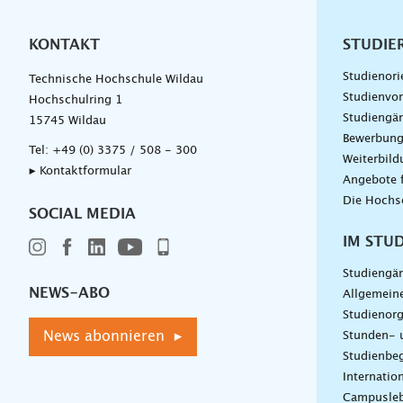
KONTAKT
Unterna
STUDIE
Studienori
Technische Hochschule Wildau
Studienvor
Hochschulring 1
Studiengä
15745 Wildau
Bewerbun
Tel:
+49 (0) 3375 / 508 - 300
Weiterbil
▸ Kontaktformular
Angebote 
Die Hochs
SOCIAL MEDIA
IM STU
Studiengä
NEWS-ABO
Allgemein
Studienorg
News abonnieren ▸
Stunden- 
Studienbeg
Internatio
Campusle