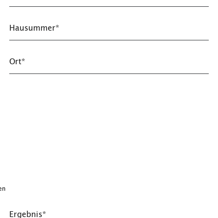
Hausummer*
Ort*
en
Ergebnis*