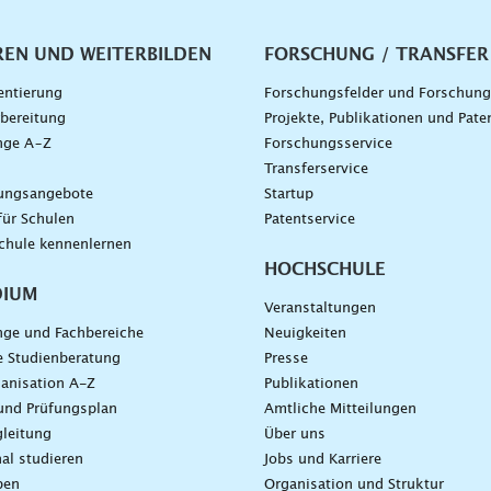
vigation
REN UND WEITERBILDEN
FORSCHUNG / TRANSFER
entierung
Forschungsfelder und Forschun
bereitung
Projekte, Publikationen und Pate
nge A–Z
Forschungsservice
g
Transferservice
dungsangebote
Startup
für Schulen
Patentservice
chule kennenlernen
HOCHSCHULE
DIUM
Veranstaltungen
nge und Fachbereiche
Neuigkeiten
e Studienberatung
Presse
anisation A-Z
Publikationen
und Prüfungsplan
Amtliche Mitteilungen
leitung
Über uns
nal studieren
Jobs und Karriere
ben
Organisation und Struktur