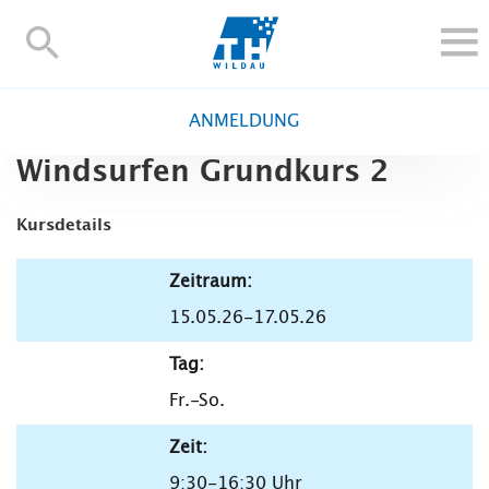
TH-
Wildau
STUDIEREN UND WEITERBILDEN
ANMELDUNG
IM STUDIUM
Windsurfen Grundkurs 2
FORSCHUNG UND TRANSFER
ALUMNI
Kursdetails
HOCHSCHULE
Zeitraum:
INTERNATIONAL
15.05.26-17.05.26
BESCHÄFTIGTE
Blogs
Kontakt und Anfahrt
Webmail
Moodle
Tag:
TH Online-Portal
Personensuche
English
Fr.-So.
Zeit:
9:30-16:30 Uhr