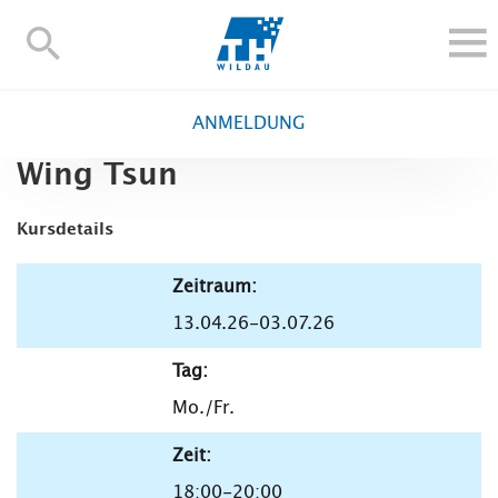
TH-
Wildau
STUDIEREN UND WEITERBILDEN
ANMELDUNG
IM STUDIUM
Wing Tsun
FORSCHUNG UND TRANSFER
ALUMNI
Kursdetails
HOCHSCHULE
Zeitraum:
INTERNATIONAL
13.04.26-03.07.26
BESCHÄFTIGTE
Blogs
Kontakt und Anfahrt
Webmail
Moodle
Tag:
TH Online-Portal
Personensuche
English
Mo./Fr.
Zeit:
18:00-20:00