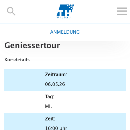
TH-
Wildau
STUDIEREN UND WEITERBILDEN
ANMELDUNG
IM STUDIUM
Geniessertour
FORSCHUNG UND TRANSFER
ALUMNI
Kursdetails
HOCHSCHULE
Zeitraum:
INTERNATIONAL
06.05.26
BESCHÄFTIGTE
Blogs
Kontakt und Anfahrt
Webmail
Moodle
Tag:
TH Online-Portal
Personensuche
English
Mi.
Zeit:
16:00 uhr