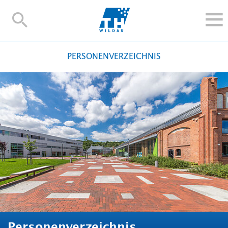
TH-
Wildau
STUDIEREN UND WEITERBILDEN
PERSONENVERZEICHNIS
IM STUDIUM
FORSCHUNG UND TRANSFER
ALUMNI
HOCHSCHULE
INTERNATIONAL
BESCHÄFTIGTE
Blogs
Kontakt und Anfahrt
Webmail
Moodle
TH Online-Portal
Personensuche
English
Personenverzeichnis