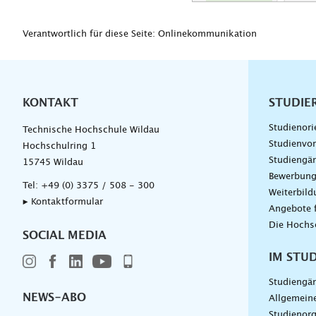
Verantwortlich für diese Seite: Onlinekommunikation
KONTAKT
Unterna
STUDIE
Studienori
Technische Hochschule Wildau
Studienvor
Hochschulring 1
Studiengä
15745 Wildau
Bewerbun
Tel:
+49 (0) 3375 / 508 - 300
Weiterbil
▸ Kontaktformular
Angebote 
Die Hochs
SOCIAL MEDIA
IM STU
Studiengä
NEWS-ABO
Allgemein
Studienorg