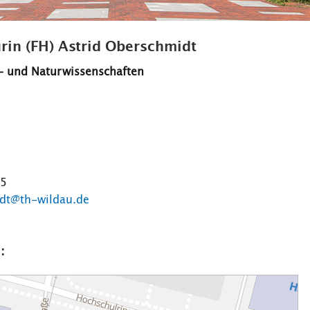
in (FH) Astrid Oberschmidt
- und Naturwissenschaften
35
idt@th-wildau.de
: