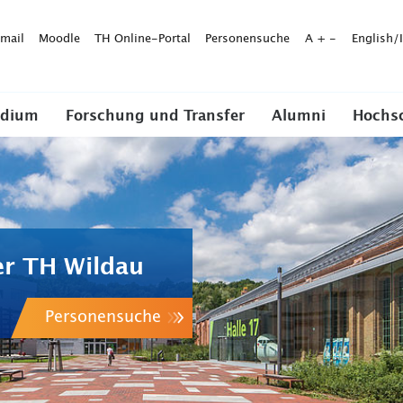
mail
Moodle
TH Online-Portal
Personensuche
A
+
-
English/
udium
Forschung und Transfer
Alumni
Hochs
er TH Wildau
Personensuche