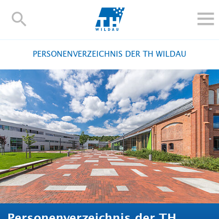
TH-
Wildau
STUDIEREN UND WEITERBILDEN
PERSONENVERZEICHNIS DER TH WILDAU
IM STUDIUM
FORSCHUNG UND TRANSFER
ALUMNI
HOCHSCHULE
INTERNATIONAL
BESCHÄFTIGTE
Blogs
Kontakt und Anfahrt
Webmail
Moodle
TH Online-Portal
Personensuche
English
Personenverzeichnis der TH