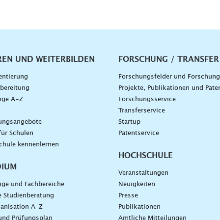
vigation
REN UND WEITERBILDEN
FORSCHUNG / TRANSFER
entierung
Forschungsfelder und Forschun
bereitung
Projekte, Publikationen und Pate
nge A–Z
Forschungsservice
g
Transferservice
dungsangebote
Startup
für Schulen
Patentservice
chule kennenlernen
HOCHSCHULE
DIUM
Veranstaltungen
nge und Fachbereiche
Neuigkeiten
e Studienberatung
Presse
anisation A-Z
Publikationen
und Prüfungsplan
Amtliche Mitteilungen