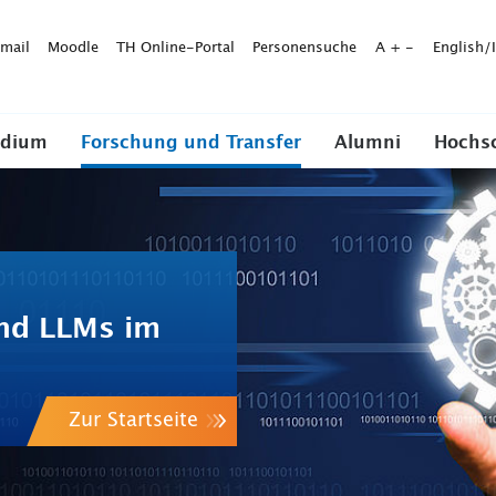
mail
Moodle
TH Online-Portal
Personensuche
A
+
-
English/
udium
Forschung und Transfer
Alumni
Hochs
nd LLMs im
Zur Startseite