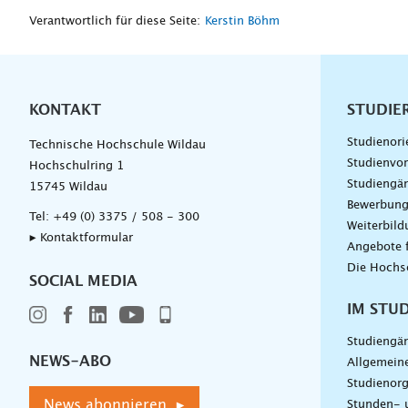
Verantwortlich für diese Seite:
Kerstin Böhm
KONTAKT
Unterna
STUDIE
Studienori
Technische Hochschule Wildau
Studienvor
Hochschulring 1
Studiengä
15745 Wildau
Bewerbun
Tel:
+49 (0) 3375 / 508 - 300
Weiterbil
▸ Kontaktformular
Angebote 
Die Hochs
SOCIAL MEDIA
IM STU
Studiengä
NEWS-ABO
Allgemein
Studienorg
News abonnieren ▸
Stunden- 