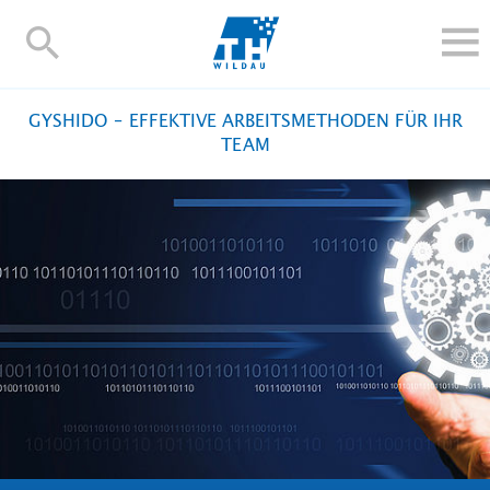
TH-
Wildau
STUDIEREN UND WEITERBILDEN
GYSHIDO – EFFEKTIVE ARBEITSMETHODEN FÜR IHR
IM STUDIUM
TEAM
FORSCHUNG UND TRANSFER
ALUMNI
HOCHSCHULE
INTERNATIONAL
BESCHÄFTIGTE
Blogs
Kontakt und Anfahrt
Webmail
Moodle
TH Online-Portal
Personensuche
English