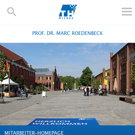
TH-
Wildau
STUDIEREN UND WEITERBILDEN
PROF. DR. MARC ROEDENBECK
IM STUDIUM
FORSCHUNG UND TRANSFER
ALUMNI
HOCHSCHULE
INTERNATIONAL
BESCHÄFTIGTE
Blogs
Kontakt und Anfahrt
Webmail
Moodle
TH Online-Portal
Personensuche
English
MITARBEITER-HOMEPAGE