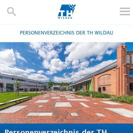
TH-
Wildau
STUDIEREN UND WEITERBILDEN
PERSONENVERZEICHNIS DER TH WILDAU
IM STUDIUM
FORSCHUNG UND TRANSFER
ALUMNI
HOCHSCHULE
INTERNATIONAL
BESCHÄFTIGTE
Blogs
Kontakt und Anfahrt
Webmail
Moodle
TH Online-Portal
Personensuche
English
Personenverzeichnis der TH