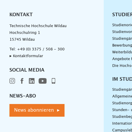
KONTAKT
Unterna
STUDIE
Studienori
Technische Hochschule Wildau
Studienvor
Hochschulring 1
Studiengä
15745 Wildau
Bewerbun
Tel:
+49 (0) 3375 / 508 - 300
Weiterbil
▸ Kontaktformular
Angebote 
Die Hochs
SOCIAL MEDIA
IM STU
Studiengä
NEWS-ABO
Allgemein
Studienorg
News abonnieren ▸
Stunden- 
Studienbeg
Internatio
Campusle