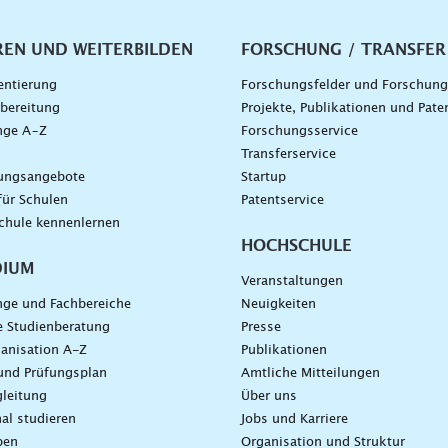
vigation
REN UND WEITERBILDEN
FORSCHUNG / TRANSFER
entierung
Forschungsfelder und Forschun
bereitung
Projekte, Publikationen und Pate
nge A–Z
Forschungsservice
g
Transferservice
dungsangebote
Startup
für Schulen
Patentservice
chule kennenlernen
HOCHSCHULE
DIUM
Veranstaltungen
nge und Fachbereiche
Neuigkeiten
e Studienberatung
Presse
anisation A-Z
Publikationen
und Prüfungsplan
Amtliche Mitteilungen
leitung
Über uns
nal studieren
Jobs und Karriere
ben
Organisation und Struktur