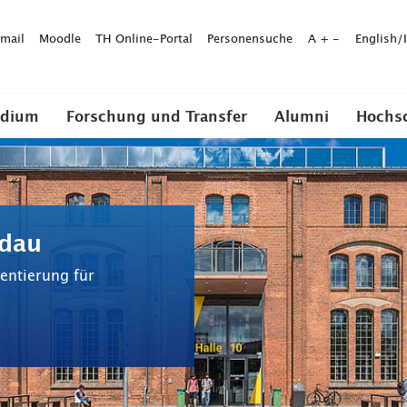
mail
Moodle
TH Online-Portal
Personensuche
A
+
-
English/
udium
Forschung und Transfer
Alumni
Hochs
ldau
entierung für