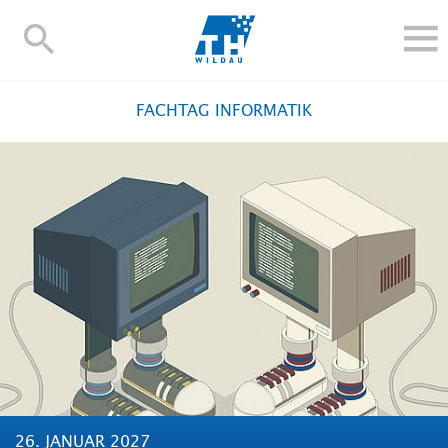
TH-
Wildau
STUDIEREN UND WEITERBILDEN
FACHTAG INFORMATIK
IM STUDIUM
FORSCHUNG UND TRANSFER
ALUMNI
HOCHSCHULE
INTERNATIONAL
BESCHÄFTIGTE
Blogs
Kontakt und Anfahrt
Webmail
Moodle
TH Online-Portal
Personensuche
English
26. JANUAR 2027