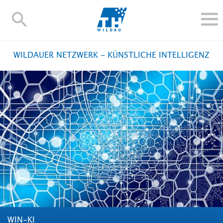
TH-
Wildau
STUDIEREN UND WEITERBILDEN
WILDAUER NETZWERK - KÜNSTLICHE INTELLIGENZ
IM STUDIUM
FORSCHUNG UND TRANSFER
ALUMNI
HOCHSCHULE
INTERNATIONAL
BESCHÄFTIGTE
Blogs
Kontakt und Anfahrt
Webmail
Moodle
TH Online-Portal
Personensuche
English
WIN-KI