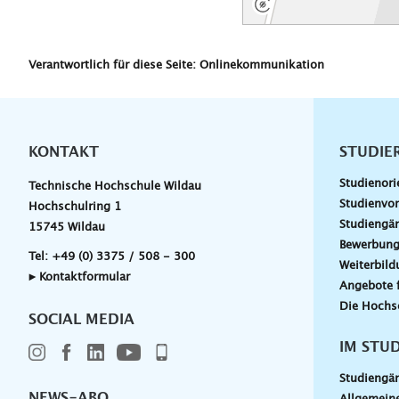
Verantwortlich für diese Seite: Onlinekommunikation
KONTAKT
Unterna
STUDIE
Studienori
Technische Hochschule Wildau
Studienvor
Hochschulring 1
Studiengä
15745 Wildau
Bewerbun
Tel:
+49 (0) 3375 / 508 - 300
Weiterbil
▸ Kontaktformular
Angebote 
Die Hochs
SOCIAL MEDIA
IM STU
Studiengä
NEWS-ABO