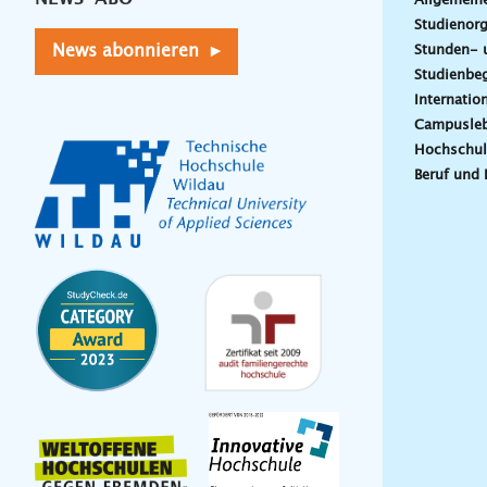
Allgemein
Studienorg
News abonnieren ▸
Stunden- 
Studienbeg
Internatio
Campusle
Hochschul
Beruf und 