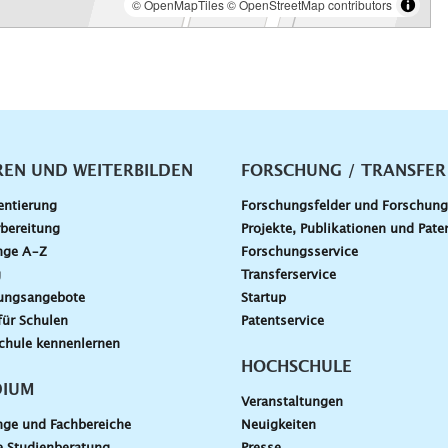
vigation
REN UND WEITERBILDEN
FORSCHUNG / TRANSFER
entierung
Forschungsfelder und Forschun
bereitung
Projekte, Publikationen und Pate
nge A–Z
Forschungsservice
g
Transferservice
dungsangebote
Startup
für Schulen
Patentservice
chule kennenlernen
HOCHSCHULE
DIUM
Veranstaltungen
nge und Fachbereiche
Neuigkeiten