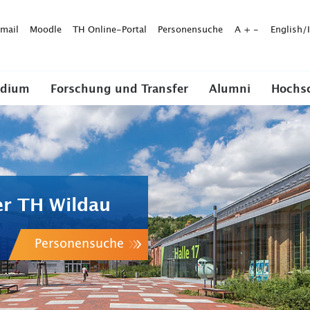
mail
Moodle
TH Online-Portal
Personensuche
A
+
-
English/
udium
Forschung und Transfer
Alumni
Hochs
er TH Wildau
Personensuche