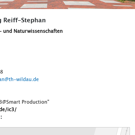
rg Reiff-Stephan
- und Naturwissenschaften
18
han@th-wildau.de
3@Smart Production"
de/ic3/
: